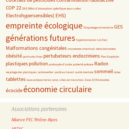
COP 22
DAS Débit d'absorption spécifique
eaux usées
Electrohypersensibles( EHS)
empreinte écologique
GES
Etiquetage alimentaire
générations futures
hyperconnexion
Loi Elan
Malformations congénitales
microbiote intestinal
néonicotinoïdes
obésité
pertubateurs endocriniens
particules fines
Plan Ecophyto
plastiques
pollution
Radon
protoxyde d'azote
puberté précoce
sommeil
recyclage des plastiques
salmonelles
santé au travail
santé mentale
tabac
tablettes
taxe carbone
terres rares
villes en transition
Zone ZCR Grenoble
économie circulaire
écocide
Associations partenaires
Alliance PEC Rhône-Alpes
ARTAC