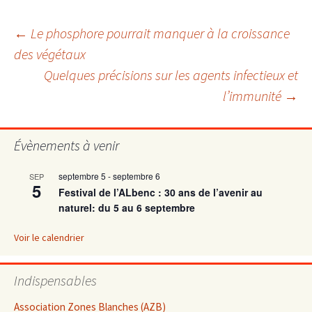
Navigation
←
Le phosphore pourrait manquer à la croissance
des végétaux
Quelques précisions sur les agents infectieux et
des
l’immunité
→
articles
Évènements à venir
septembre 5
-
septembre 6
SEP
5
Festival de l’ALbenc : 30 ans de l’avenir au
naturel: du 5 au 6 septembre
Voir le calendrier
Indispensables
Association Zones Blanches (AZB)