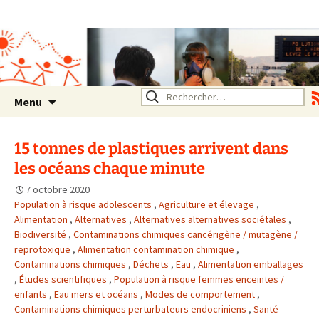
Association SERA Santé
Environnement Auvergne
Rhône Alpes
Un environnement sain pour
la santé de tous
Aller
Rechercher :
Menu
au
contenu
15 tonnes de plastiques arrivent dans
les océans chaque minute
7 octobre 2020
Population à risque adolescents
,
Agriculture et élevage
,
Alimentation
,
Alternatives
,
Alternatives alternatives sociétales
,
Biodiversité
,
Contaminations chimiques cancérigène / mutagène /
reprotoxique
,
Alimentation contamination chimique
,
Contaminations chimiques
,
Déchets
,
Eau
,
Alimentation emballages
,
Études scientifiques
,
Population à risque femmes enceintes /
enfants
,
Eau mers et océans
,
Modes de comportement
,
Contaminations chimiques perturbateurs endocriniens
,
Santé