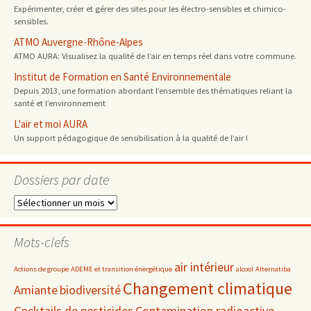
Expérimenter, créer et gérer des sites pour les électro-sensibles et chimico-
sensibles.
ATMO Auvergne-Rhône-Alpes
ATMO AURA: Visualisez la qualité de l’air en temps réel dans votre commune.
Institut de Formation en Santé Environnementale
Depuis 2013, une formation abordant l’ensemble des thématiques reliant la
santé et l’environnement
L'air et moi AURA
Un support pédagogique de sensibilisation à la qualité de l’air !
Dossiers par date
Dossiers
par
date
Mots-clefs
air intérieur
Actions de groupe
ADEME et transition énergétique
alcool
Alternatiba
Changement climatique
Amiante
biodiversité
Cocktails de pesticides
Contamination radioactive