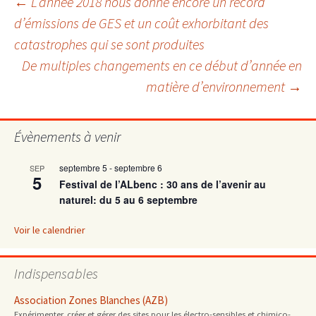
Navigation
←
L’année 2018 nous donne encore un record
d’émissions de GES et un coût exhorbitant des
catastrophes qui se sont produites
des
De multiples changements en ce début d’année en
matière d’environnement
→
articles
Évènements à venir
septembre 5
-
septembre 6
SEP
5
Festival de l’ALbenc : 30 ans de l’avenir au
naturel: du 5 au 6 septembre
Voir le calendrier
Indispensables
Association Zones Blanches (AZB)
Expérimenter, créer et gérer des sites pour les électro-sensibles et chimico-