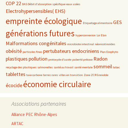
COP 22
DAS Débit d'absorption spécifique
eaux usées
Electrohypersensibles( EHS)
empreinte écologique
GES
Etiquetage alimentaire
générations futures
hyperconnexion
Loi Elan
Malformations congénitales
microbiote intestinal
néonicotinoïdes
obésité
pertubateurs endocriniens
particules fines
Plan Ecophyto
plastiques
pollution
Radon
protoxyde d'azote
puberté précoce
sommeil
recyclage des plastiques
salmonelles
santé au travail
santé mentale
tabac
tablettes
taxe carbone
terres rares
villes en transition
Zone ZCR Grenoble
économie circulaire
écocide
Associations partenaires
Alliance PEC Rhône-Alpes
ARTAC