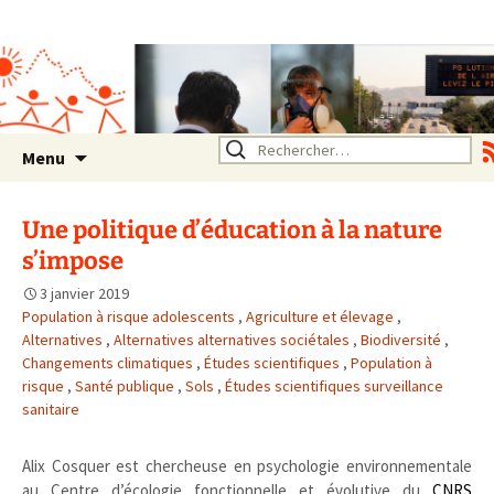
Association SERA Santé
Environnement Auvergne
Rhône Alpes
Un environnement sain pour
la santé de tous
Aller
Rechercher :
Menu
au
contenu
Une politique d’éducation à la nature
s’impose
3 janvier 2019
Population à risque adolescents
,
Agriculture et élevage
,
Alternatives
,
Alternatives alternatives sociétales
,
Biodiversité
,
Changements climatiques
,
Études scientifiques
,
Population à
risque
,
Santé publique
,
Sols
,
Études scientifiques surveillance
sanitaire
Alix Cosquer est chercheuse en psychologie environnementale
au Centre d’écologie fonctionnelle et évolutive du
CNRS