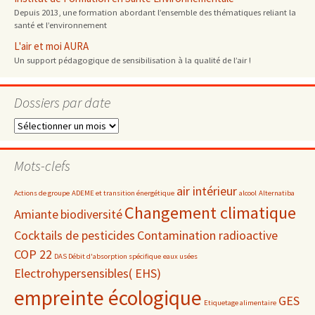
Depuis 2013, une formation abordant l’ensemble des thématiques reliant la
santé et l’environnement
L'air et moi AURA
Un support pédagogique de sensibilisation à la qualité de l’air !
Dossiers par date
Dossiers
par
date
Mots-clefs
air intérieur
Actions de groupe
ADEME et transition énergétique
alcool
Alternatiba
Changement climatique
Amiante
biodiversité
Cocktails de pesticides
Contamination radioactive
COP 22
DAS Débit d'absorption spécifique
eaux usées
Electrohypersensibles( EHS)
empreinte écologique
GES
Etiquetage alimentaire