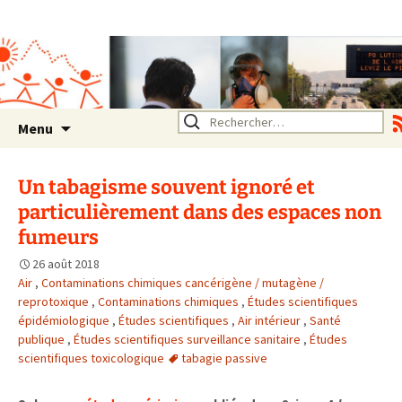
Association SERA Santé
Environnement Auvergne
Rhône Alpes
Un environnement sain pour
la santé de tous
Aller
Rechercher :
Menu
au
contenu
Un tabagisme souvent ignoré et
particulièrement dans des espaces non
fumeurs
26 août 2018
Air
,
Contaminations chimiques cancérigène / mutagène /
reprotoxique
,
Contaminations chimiques
,
Études scientifiques
épidémiologique
,
Études scientifiques
,
Air intérieur
,
Santé
publique
,
Études scientifiques surveillance sanitaire
,
Études
scientifiques toxicologique
tabagie passive