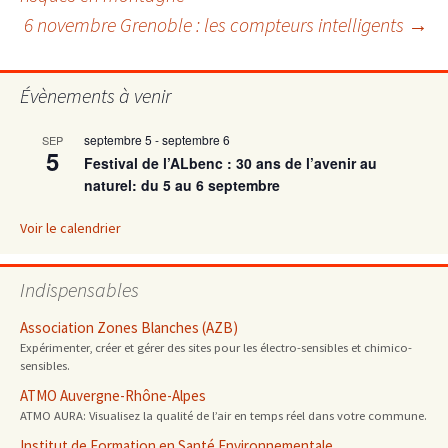
6 novembre Grenoble : les compteurs intelligents
→
des
articles
Évènements à venir
septembre 5
-
septembre 6
SEP
5
Festival de l’ALbenc : 30 ans de l’avenir au
naturel: du 5 au 6 septembre
Voir le calendrier
Indispensables
Association Zones Blanches (AZB)
Expérimenter, créer et gérer des sites pour les électro-sensibles et chimico-
sensibles.
ATMO Auvergne-Rhône-Alpes
ATMO AURA: Visualisez la qualité de l’air en temps réel dans votre commune.
Institut de Formation en Santé Environnementale