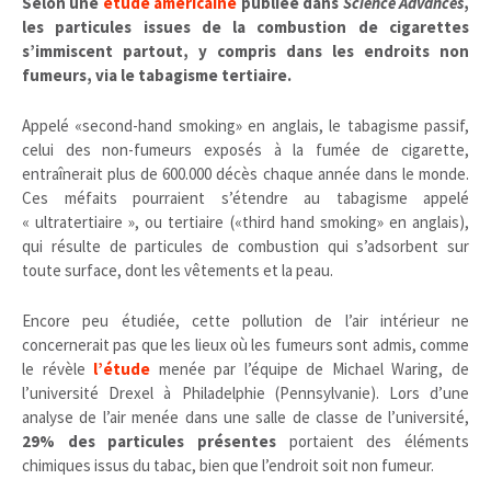
Selon une
étude américaine
publiée dans
Science Advances
,
les particules issues de la combustion de cigarettes
s’immiscent partout, y compris dans les endroits non
fumeurs, via le tabagisme tertiaire.
Appelé «second-hand smoking» en anglais, le tabagisme passif,
celui des non-fumeurs exposés à la fumée de cigarette,
entraînerait plus de 600.000 décès chaque année dans le monde.
Ces méfaits pourraient s’étendre au tabagisme appelé
« ultratertiaire », ou tertiaire («third hand smoking» en anglais),
qui résulte de particules de combustion qui s’adsorbent sur
toute surface, dont les vêtements et la peau.
Encore peu étudiée, cette pollution de l’air intérieur ne
concernerait pas que les lieux où les fumeurs sont admis, comme
le révèle
l’étude
menée par l’équipe de Michael Waring, de
l’université Drexel à Philadelphie (Pennsylvanie). Lors d’une
analyse de l’air menée dans une salle de classe de l’université,
29% des particules présentes
portaient des éléments
chimiques issus du tabac, bien que l’endroit soit non fumeur.