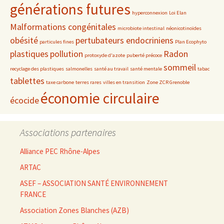
générations futures
hyperconnexion
Loi Elan
Malformations congénitales
microbiote intestinal
néonicotinoïdes
obésité
pertubateurs endocriniens
particules fines
Plan Ecophyto
plastiques
pollution
Radon
protoxyde d'azote
puberté précoce
sommeil
recyclage des plastiques
salmonelles
santé au travail
santé mentale
tabac
tablettes
taxe carbone
terres rares
villes en transition
Zone ZCR Grenoble
économie circulaire
écocide
Associations partenaires
Alliance PEC Rhône-Alpes
ARTAC
ASEF – ASSOCIATION SANTÉ ENVIRONNEMENT
FRANCE
Association Zones Blanches (AZB)