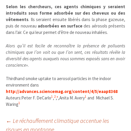
Selon les chercheurs, ces agents chimiques y seraient
introduits sous forme adsorbée sur des cheveux ou des
vêtements
. Ils seraient ensuite libérés dans la phase gazeuse,
puis de nouveau
adsorbées en surface
des aérosols présents
dans l’air. Ce qui leur permet d’être de nouveau inhalées.
Alors qu’il est facile de reconnaître la présence de polluants
chimiques que l’on voit ou que l’on sent, ces résultats révèle la
diversité des agents auxquels nous sommes exposés sans en avoir
conscience»
.
Thirdhand smoke uptake to aerosol particles in the indoor
environment dans
http://advances.sciencemag.org/content/4/5/eaap8368
1
2
1
Auteurs:
Peter F. DeCarlo
,
,
*
,
Anita M. Avery
and
Michael S.
1
Waring
Navigation
←
Le réchauffement climatique accentue les
risques en montagne