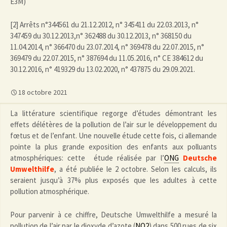
E3M)
[2] Arrêts n°344561 du 21.12.2012, n° 345411 du 22.03.2013, n°
347459 du 30.12.2013,n° 362488 du 30.12.2013, n° 368150 du
11.04.2014, n° 366470 du 23.07.2014, n° 369478 du 22.07.2015, n°
369479 du 22.07.2015, n° 387694 du 11.05.2016, n° CE 384612 du
30.12.2016, n° 419329 du 13.02.2020, n° 437875 du 29.09.2021.
18 octobre 2021
La littérature scientifique regorge d’études démontrant les
effets délétères de la pollution de l’air sur le développement du
fœtus et de l’enfant. Une nouvelle étude cette fois, ci allemande
pointe la plus grande exposition des enfants aux polluants
atmosphériques: cette étude réalisée par l’
ONG
Deutsche
Umwelthilfe
, a été publiée le 2 octobre. Selon les calculs, ils
seraient jusqu’à 37% plus exposés que les adultes à cette
pollution atmosphérique.
Pour parvenir à ce chiffre, Deutsche Umwelthilfe a mesuré la
pollution de l’air par le dioxyde d’azote (
NO2
) dans 500 rues de six