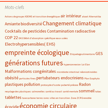
date
Mots-clefs
air intérieur
Actions de groupe
ADEME et transition énergétique
alcool
Alternatiba
Changement climatique
Amiante
biodiversité
Cocktails de pesticides
Contamination radioactive
COP 22
DAS Débit d'absorption spécifique
eaux usées
Electrohypersensibles( EHS)
empreinte écologique
GES
Etiquetage alimentaire
générations futures
hyperconnexion
Loi Elan
Malformations congénitales
microbiote intestinal
néonicotinoïdes
obésité
pertubateurs endocriniens
particules fines
Plan Ecophyto
plastiques
pollution
Radon
protoxyde d'azote
puberté précoce
sommeil
recyclage des plastiques
salmonelles
santé au travail
santé mentale
tabac
tablettes
taxe carbone
terres rares
villes en transition
Zone ZCR Grenoble
économie circulaire
écocide