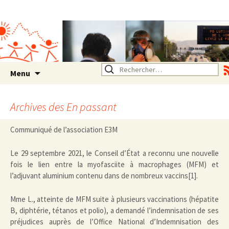
Association SERA Santé
Environnement Auvergne
Rhône Alpes
Un environnement sain pour
la santé de tous
Aller
Rechercher :
Menu
au
contenu
Archives des
En passant
Communiqué de l’association E3M
Le 29 septembre 2021, le Conseil d’État a reconnu une nouvelle
fois le lien entre la myofasciite à macrophages (MFM) et
l’adjuvant aluminium contenu dans de nombreux vaccins[1].
Mme L., atteinte de MFM suite à plusieurs vaccinations (hépatite
B, diphtérie, tétanos et polio), a demandé l’indemnisation de ses
préjudices auprès de l’Office National d’Indemnisation des