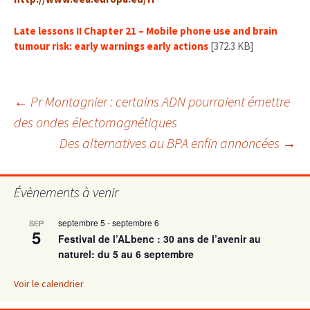
Late lessons II Chapter 21 – Mobile phone use and brain
tumour risk: early warnings early actions
[372.3 KB]
Navigation
←
Pr Montagnier : certains ADN pourraient émettre
des ondes électomagnétiques
Des alternatives au BPA enfin annoncées
→
des
articles
Évènements à venir
septembre 5
-
septembre 6
SEP
5
Festival de l’ALbenc : 30 ans de l’avenir au
naturel: du 5 au 6 septembre
Voir le calendrier