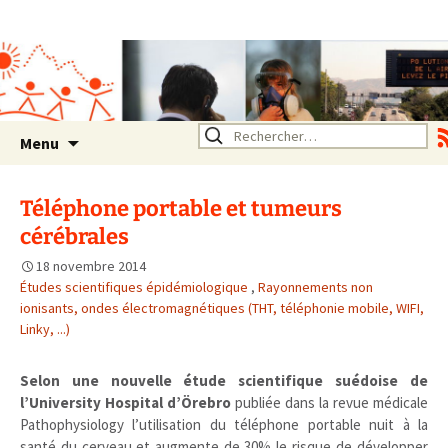
Association SERA Santé
Environnement Auvergne
Rhône Alpes
Un environnement sain pour
la santé de tous
Aller
Rechercher :
Menu
au
contenu
Téléphone portable et tumeurs
cérébrales
18 novembre 2014
Études scientifiques épidémiologique
,
Rayonnements non
ionisants, ondes électromagnétiques (THT, téléphonie mobile, WIFI,
Linky, ...)
Selon une nouvelle étude scientifique suédoise de
l’University Hospital d’Örebro
publiée dans la revue médicale
Pathophysiology l’utilisation du téléphone portable nuit à la
santé du cerveau,et augmente de 30% le risque de développer