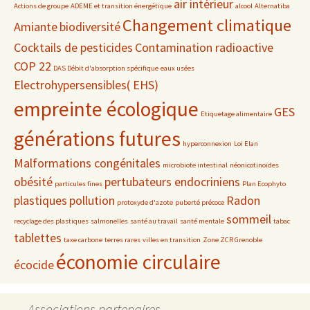
air intérieur
Actions de groupe
ADEME et transition énergétique
alcool
Alternatiba
Changement climatique
Amiante
biodiversité
Cocktails de pesticides
Contamination radioactive
COP 22
DAS Débit d'absorption spécifique
eaux usées
Electrohypersensibles( EHS)
empreinte écologique
GES
Etiquetage alimentaire
générations futures
hyperconnexion
Loi Elan
Malformations congénitales
microbiote intestinal
néonicotinoïdes
obésité
pertubateurs endocriniens
particules fines
Plan Ecophyto
plastiques
pollution
Radon
protoxyde d'azote
puberté précoce
sommeil
recyclage des plastiques
salmonelles
santé au travail
santé mentale
tabac
tablettes
taxe carbone
terres rares
villes en transition
Zone ZCR Grenoble
économie circulaire
écocide
Associations partenaires