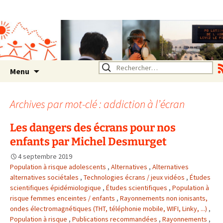
Association SERA Santé
Environnement Auvergne
Rhône Alpes
Un environnement sain pour
la santé de tous
Aller
Rechercher :
Menu
au
contenu
Archives par mot-clé : addiction à l’écran
Les dangers des écrans pour nos
enfants par Michel Desmurget
4 septembre 2019
Population à risque adolescents
,
Alternatives
,
Alternatives
alternatives sociétales
,
Technologies écrans / jeux vidéos
,
Études
scientifiques épidémiologique
,
Études scientifiques
,
Population à
risque femmes enceintes / enfants
,
Rayonnements non ionisants,
ondes électromagnétiques (THT, téléphonie mobile, WIFI, Linky, ...)
,
Population à risque
,
Publications recommandées
,
Rayonnements
,