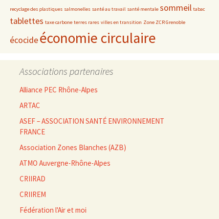
sommeil
recyclage des plastiques
salmonelles
santé au travail
santé mentale
tabac
tablettes
taxe carbone
terres rares
villes en transition
Zone ZCR Grenoble
économie circulaire
écocide
Associations partenaires
Alliance PEC Rhône-Alpes
ARTAC
ASEF – ASSOCIATION SANTÉ ENVIRONNEMENT
FRANCE
Association Zones Blanches (AZB)
ATMO Auvergne-Rhône-Alpes
CRIIRAD
CRIIREM
Fédération l'Air et moi