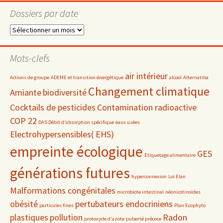
Dossiers par date
Dossiers
par
date
Mots-clefs
air intérieur
Actions de groupe
ADEME et transition énergétique
alcool
Alternatiba
Changement climatique
Amiante
biodiversité
Cocktails de pesticides
Contamination radioactive
COP 22
DAS Débit d'absorption spécifique
eaux usées
Electrohypersensibles( EHS)
empreinte écologique
GES
Etiquetage alimentaire
générations futures
hyperconnexion
Loi Elan
Malformations congénitales
microbiote intestinal
néonicotinoïdes
obésité
pertubateurs endocriniens
particules fines
Plan Ecophyto
plastiques
pollution
Radon
protoxyde d'azote
puberté précoce