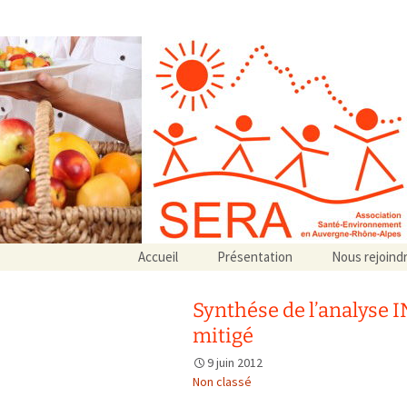
Association SERA Santé Envir
Un environnement sain pour la santé de tous
Aller
Accueil
Présentation
Nous rejoind
au
Qui sommes-nous ?
contenu
Associations partenaires
Synthése de l’analyse I
Associations adhérentes
mitigé
9 juin 2012
Non classé