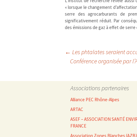
L’institut de recherche révèle aussi
« lorsque le changement d’affectation 
serre des agrocarburants de prem
significativement réduit. Par conséq
des émissions de gaz à effet de serre
Navigation
←
Les phtalates seraient accu
Conférence organisée par l’
des
Associations partenaires
articles
Alliance PEC Rhône-Alpes
ARTAC
ASEF – ASSOCIATION SANTÉ EN
FRANCE
Association Zones Blanches (AZB)