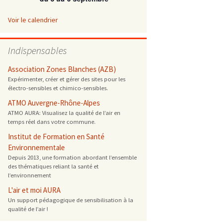
 ONG
Voir le calendrier
 de cuisson
Indispensables
 reprotoxique
Association Zones Blanches (AZB)
Expérimenter, créer et gérer des sites pour les
électro-sensibles et chimico-sensibles.
s
ATMO Auvergne-Rhône-Alpes
ATMO AURA: Visualisez la qualité de l’air en
es
temps réel dans votre commune.
 énergétique
Institut de Formation en Santé
Environnementale
Depuis 2013, une formation abordant l’ensemble
des thématiques reliant la santé et
l’environnement
L'air et moi AURA
Un support pédagogique de sensibilisation à la
qualité de l’air !