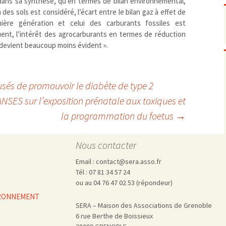
 dans sa synthèse, qu’en termes de bilan environnemental,
Pharmacovigilance, produits et
dispositifs de santé, vaccins
des sols est considéré, l’écart entre le bilan gaz à effet de
ière génération et celui des carburants fossiles est
Population à risque
adolescents
uent, l’intérêt des agrocarburants en termes de réduction
Publications recommandées
exposition professionnelle
 devient beaucoup moins évident ».
Rayonnements
femmes enceintes / enfant
ionisants
réglementaire
non ionisants, ondes
Personnes agées
électromagnétiques (THT,
mobile, WIFI, Linky, …)
Santé publique
sés de promouvoir le diabète de type 2
Sols
ANSES sur l’exposition prénatale aux toxiques et
Sommeil
la programmation du foetus
→
Technologies
écrans / jeux vidéos
Tourisme
environnement industriel
Nous contacter
Transports
nanotechnologies
Vie sociale
Email : contact@sera.asso.fr
Tél : 07 81 34 57 24
ou au 04 76 47 02 53 (répondeur)
VIRONNEMENT
SERA – Maison des Associations de Grenoble
6 rue Berthe de Boissieux