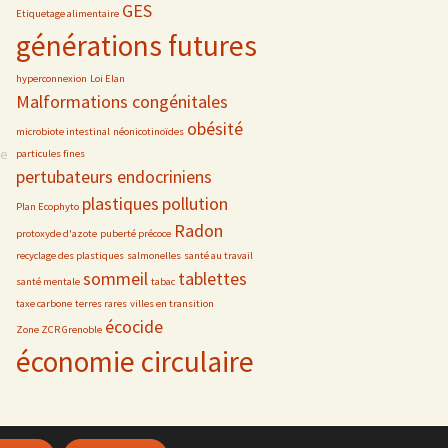
GES
Etiquetage alimentaire
générations futures
hyperconnexion
Loi Elan
Malformations congénitales
obésité
microbiote intestinal
néonicotinoïdes
se
particules fines
pertubateurs endocriniens
plastiques
pollution
Plan Ecophyto
Radon
protoxyde d'azote
puberté précoce
recyclage des plastiques
salmonelles
santé au travail
sommeil
tablettes
santé mentale
tabac
taxe carbone
terres rares
villes en transition
écocide
Zone ZCR Grenoble
économie circulaire