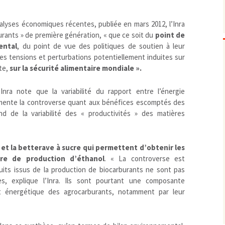
Biodiversité
emballages
positionnement citoyen /
alyses économiques récentes, publiée en mars 2012, l’Inra
Bruit
gaspillage alimentaire
Risques majeurs
urants » de première génération, « que ce soit du
point de
Changements climatiques
modes de conservation et
ental
, du point de vue des politiques de soutien à leur
Contamination infectieuse
s tensions et perturbations potentiellement induites sur
Contaminations chimiques
cancérigène / mutagène /
ite,
sur la sécurité alimentaire mondiale ».
Déchets
métaux lourds et autres
économie circulaire
Inra note que la variabilité du rapport entre l’énergie
Décisions politiques et juridiques
perturbateurs endocrinien
recyclage
européenne
mente la controverse quant aux bénéfices escomptés des
Eau
PFAS
traitements
internationale
mers et océans
d de la variabilité des « productivités » des matières
Énergies
nationale
superficielles et souterrain
fossiles
Environnement numérique
renouvelables / transition
 et la betterave à sucre qui permettent d’obtenir les
Études scientifiques
épidémiologique
re de production d’éthanol
. « La controverse est
Jurisprudence
rapport économique
duits issus de la production de biocarburants ne sont pas
Logement
surveillance sanitaire
es, explique l’Inra. Ils sont pourtant une composante
Modes de comportement
toxicologique
t énergétique des agrocarburants, notamment par leur
offre de soins
Petite enfance