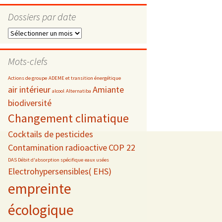
Dossiers par date
Dossiers
par
s
date
Mots-clefs
 téléphonie
Actions de groupe
ADEME et transition énergétique
air intérieur
Amiante
alcool
Alternatiba
biodiversité
Changement climatique
Cocktails de pesticides
Contamination radioactive
COP 22
DAS Débit d'absorption spécifique
eaux usées
Electrohypersensibles( EHS)
empreinte
écologique