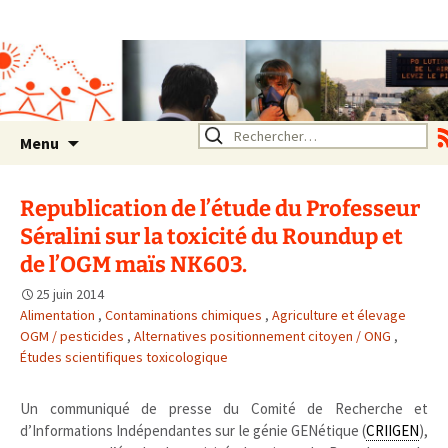
Association SERA Santé
Environnement Auvergne
Rhône Alpes
Un environnement sain pour
la santé de tous
Aller
Rechercher :
Menu
au
contenu
Republication de l’étude du Professeur
Séralini sur la toxicité du Roundup et
de l’OGM maïs NK603.
25 juin 2014
Alimentation
,
Contaminations chimiques
,
Agriculture et élevage
OGM / pesticides
,
Alternatives positionnement citoyen / ONG
,
Études scientifiques toxicologique
Un communiqué de presse du Comité de Recherche et
d’Informations Indépendantes sur le génie GENétique (
CRIIGEN
),