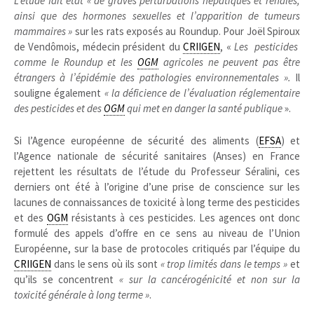
L’étude fait état
« de graves perturbations hépatiques et rénales,
ainsi que des hormones sexuelles et l’apparition de tumeurs
mammaires »
sur les rats exposés au Roundup. Pour Joël Spiroux
de Vendômois, médecin président du
CRIIGEN
, «
Les pesticides
comme le Roundup et les
OGM
agricoles ne peuvent pas être
étrangers à l’épidémie des pathologies environnementales ».
Il
souligne également
« la déficience de l’évaluation réglementaire
des pesticides et des
OGM
qui met en danger la santé publique
».
Si l’Agence européenne de sécurité des aliments (
EFSA
) et
l’Agence nationale de sécurité sanitaires (Anses) en France
rejettent les résultats de l’étude du Professeur Séralini, ces
derniers ont été à l’origine d’une prise de conscience sur les
lacunes de connaissances de toxicité à long terme des pesticides
et des
OGM
résistants à ces pesticides. Les agences ont donc
formulé des appels d’offre en ce sens au niveau de l’Union
Européenne, sur la base de protocoles critiqués par l’équipe du
CRIIGEN
dans le sens où ils sont
« trop limités dans le temps »
et
qu’ils se concentrent
« sur la cancérogénicité et non sur la
toxicité générale à long terme »
.