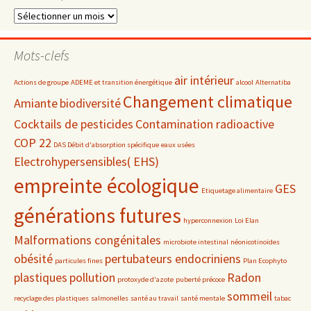
Dossiers
par
date
Mots-clefs
air intérieur
Actions de groupe
ADEME et transition énergétique
alcool
Alternatiba
Changement climatique
Amiante
biodiversité
Cocktails de pesticides
Contamination radioactive
COP 22
DAS Débit d'absorption spécifique
eaux usées
Electrohypersensibles( EHS)
empreinte écologique
GES
Etiquetage alimentaire
générations futures
hyperconnexion
Loi Elan
Malformations congénitales
microbiote intestinal
néonicotinoïdes
obésité
pertubateurs endocriniens
particules fines
Plan Ecophyto
plastiques
pollution
Radon
protoxyde d'azote
puberté précoce
sommeil
recyclage des plastiques
salmonelles
santé au travail
santé mentale
tabac