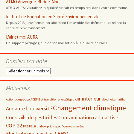
ATMO Auvergne-Rhône-Alpes
ATMO AURA: Visualisez la qualité de l’air en temps réel dans votre commune.
Institut de Formation en Santé Environnementale
Depuis 2013, une formation abordant l’ensemble des thématiques reliant la
santé et l’environnement
L'air et moi AURA
Un support pédagogique de sensibilisation à la qualité de l’air !
Dossiers par date
Dossiers
par
date
Mots-clefs
air intérieur
Actions de groupe
ADEME et transition énergétique
alcool
Alternatiba
Changement climatique
Amiante
biodiversité
Cocktails de pesticides
Contamination radioactive
COP 22
DAS Débit d'absorption spécifique
eaux usées
Electrohypersensibles( EHS)