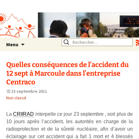
Association SERA Santé
Environnement Auvergne
Rhône Alpes
Un environnement sain pour
la santé de tous
Aller
Rechercher :
Menu
au
contenu
Quelles conséquences de l’accident du
12 sept à Marcoule dans l’entreprise
Centraco
23 septembre 2011
Non classé
La
CRIIRAD
interpelle ce jour 23 septembre , soit plus de
10 jours après l’accident, les autorités en charge de la
radioprotection et de la sûreté nucléaire, afin d’avoir un
éclairage sur cet accident qui a fait 1 mort et 4 blessés