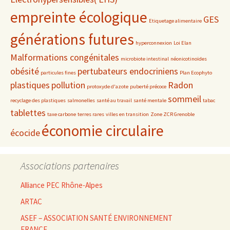
empreinte écologique
GES
Etiquetage alimentaire
générations futures
hyperconnexion
Loi Elan
Malformations congénitales
microbiote intestinal
néonicotinoïdes
obésité
pertubateurs endocriniens
particules fines
Plan Ecophyto
plastiques
pollution
Radon
protoxyde d'azote
puberté précoce
sommeil
recyclage des plastiques
salmonelles
santé au travail
santé mentale
tabac
tablettes
taxe carbone
terres rares
villes en transition
Zone ZCR Grenoble
économie circulaire
écocide
Associations partenaires
Alliance PEC Rhône-Alpes
ARTAC
ASEF – ASSOCIATION SANTÉ ENVIRONNEMENT
FRANCE