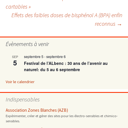
Navigation
cartables »
Effets des faibles doses de bisphénol A (BPA) enfin
des
reconnus
→
articles
Évènements à venir
septembre 5
-
septembre 6
SEP
5
Festival de l’ALbenc : 30 ans de l’avenir au
naturel: du 5 au 6 septembre
Voir le calendrier
Indispensables
Association Zones Blanches (AZB)
Expérimenter, créer et gérer des sites pour les électro-sensibles et chimico-
sensibles.