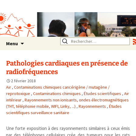
Association SERA Santé
Environnement Auvergne
Rhône Alpes
Un environnement sain pour
la santé de tous
Aller
Rechercher :
Menu
au
contenu
Pathologies cardiaques en présence de
radiofréquences
2 février 2018
Air
,
Contaminations chimiques cancérigène / mutagène /
reprotoxique
,
Contaminations chimiques
,
Études scientifiques
,
Air
intérieur
,
Rayonnements non ionisants, ondes électromagnétiques
(THT, téléphonie mobile, WIFI, Linky, ...)
,
Rayonnements
,
Études
scientifiques surveillance sanitaire
Une forte exposition à des rayonnements similaires à ceux émis
par des téléphones cellulaires crée des tumeurs pour les rats