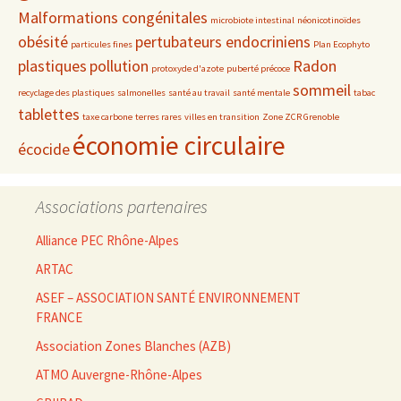
Malformations congénitales
microbiote intestinal
néonicotinoïdes
obésité
pertubateurs endocriniens
particules fines
Plan Ecophyto
plastiques
pollution
Radon
protoxyde d'azote
puberté précoce
sommeil
recyclage des plastiques
salmonelles
santé au travail
santé mentale
tabac
tablettes
taxe carbone
terres rares
villes en transition
Zone ZCR Grenoble
économie circulaire
écocide
Associations partenaires
Alliance PEC Rhône-Alpes
ARTAC
ASEF – ASSOCIATION SANTÉ ENVIRONNEMENT
FRANCE
Association Zones Blanches (AZB)
ATMO Auvergne-Rhône-Alpes