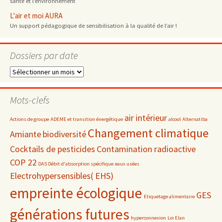
santé et l’environnement
L'air et moi AURA
Un support pédagogique de sensibilisation à la qualité de l’air !
Dossiers par date
Dossiers
par
date
Mots-clefs
air intérieur
Actions de groupe
ADEME et transition énergétique
alcool
Alternatiba
Changement climatique
Amiante
biodiversité
Cocktails de pesticides
Contamination radioactive
COP 22
DAS Débit d'absorption spécifique
eaux usées
Electrohypersensibles( EHS)
empreinte écologique
GES
Etiquetage alimentaire
générations futures
hyperconnexion
Loi Elan