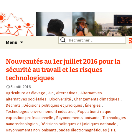
Association SERA Santé
Environnement Auvergne
Rhône Alpes
Un environnement sain pour
la santé de tous
Aller
Rechercher :
Menu
au
contenu
Nouveautés au 1er juillet 2016 pour la
sécurité au travail et les risques
technologiques
5 août 2016
Agriculture et élevage
,
Air
,
Alternatives
,
Alternatives
alternatives sociétales
,
Biodiversité
,
Changements climatiques
,
Déchets
,
Décisions politiques et juridiques
,
Énergies
,
Technologies environnement industriel
,
Population à risque
exposition professionnelle
,
Rayonnements ionisants
,
Technologies
nanotechnologies
,
Décisions politiques et juridiques nationale
,
Rayonnements non ionisants, ondes électromagnétiques (THT,