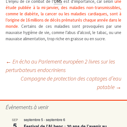
L’enjeu de ce combat de l’
OMS
est d’importance, car selon
une
étude publiée à la mi-janvier, des maladies non-transmissibles,
comme le diabète, la cancer ou les maladies cardiaques, sont à
l’origine de 16 millions de décès prématurés chaque année dans le
monde
. Certains de ces maladies sont provoquées par une
mauvaise hygiène de vie, comme l’abus d’alcool, le tabac, ou une
mauvaise alimentation, trop riche en graisse ou en sucre.
Navigation
←
En écho au Parlement européen 2 livres sur les
perturbateurs endocriniens
Campagne de protection des captages d’eau
des
potable
→
articles
Évènements à venir
septembre 5
-
septembre 6
SEP
5
Festival de l’ALbenc : 30 ans de l’avenir au