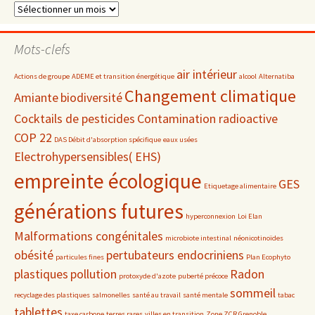
Dossiers
par
date
Mots-clefs
air intérieur
Actions de groupe
ADEME et transition énergétique
alcool
Alternatiba
Changement climatique
Amiante
biodiversité
Cocktails de pesticides
Contamination radioactive
COP 22
DAS Débit d'absorption spécifique
eaux usées
Electrohypersensibles( EHS)
empreinte écologique
GES
Etiquetage alimentaire
générations futures
hyperconnexion
Loi Elan
Malformations congénitales
microbiote intestinal
néonicotinoïdes
obésité
pertubateurs endocriniens
particules fines
Plan Ecophyto
plastiques
pollution
Radon
protoxyde d'azote
puberté précoce
sommeil
recyclage des plastiques
salmonelles
santé au travail
santé mentale
tabac
tablettes
taxe carbone
terres rares
villes en transition
Zone ZCR Grenoble