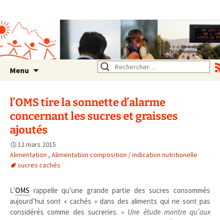
Association SERA Santé
Environnement Auvergne
Rhône Alpes
Un environnement sain pour
la santé de tous
Aller
Rechercher :
Menu
au
contenu
l’OMS tire la sonnette d’alarme
concernant les sucres et graisses
ajoutés
12 mars 2015
Alimentation
,
Alimentation composition / indication nutritionelle
sucres cachés
L’
OMS
rappelle qu’une grande partie des sucres consommés
aujourd’hui sont « cachés » dans des aliments qui ne sont pas
considérés comme des sucreries.
« Une étude montre qu’aux