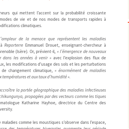
Biodiversité
emballages
positionnement citoyen /
eurs qui mettent l’accent sur la probabilité croissante
Bruit
gaspillage alimentaire
Risques majeurs
modes de vie et de nos modes de transports rapides à
Changements climatiques
modes de conservation et
difications climatiques.
Contamination infectieuse
Contaminations chimiques
cancérigène / mutagène /
 l’ampleur de la menace que représentent les maladies
t à
Reporterre
Emmanuel Drouet, enseignant-chercheur à
Déchets
métaux lourds et autres
économie circulaire
renoble (Isère). Or, prévient-il,
«
l’émergence de nouveaux
Décisions politiques et juridiques
perturbateurs endocrinien
recyclage
européenne
r dans les années à venir
»
avec l’explosion des flux de
Eau
PFAS
traitements
internationale
mers et océans
, les modifications d’usage des sols et les perturbations
Énergies
nationale
superficielles et souterrain
fossiles
d de changement climatique,
«
énormément de maladies
ux températures et aux taux d’humidité
Environnement numérique
»
.
renouvelables / transition
Études scientifiques
épidémiologique
ccroître la portée géographique des maladies infectieuses
Jurisprudence
rapport économique
chikungunya, propagées par des vecteurs comme les tiques
Logement
surveillance sanitaire
climatologue Katharine Hayhoe, directrice du Centre des
Modes de comportement
toxicologique
versity.
offre de soins
e maladies comme les moustiques s’observe dans l’espace,
Petite enfance
sse des températures hivernales augmente leur période