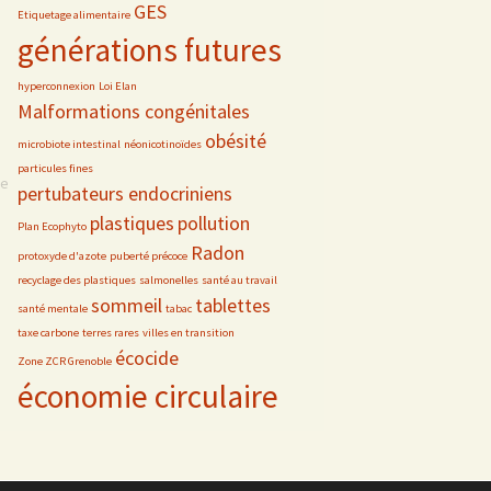
GES
Etiquetage alimentaire
générations futures
hyperconnexion
Loi Elan
Malformations congénitales
obésité
microbiote intestinal
néonicotinoïdes
particules fines
se
pertubateurs endocriniens
plastiques
pollution
Plan Ecophyto
Radon
protoxyde d'azote
puberté précoce
recyclage des plastiques
salmonelles
santé au travail
sommeil
tablettes
santé mentale
tabac
taxe carbone
terres rares
villes en transition
écocide
Zone ZCR Grenoble
économie circulaire