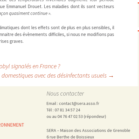
Pharmacovigilance, produits et
dispositifs de santé, vaccins
ique Emmanuel Drouet. Les maladies dont ils sont vecteurs
façon quasiment continue
»
.
Population à risque
adolescents
Publications recommandées
exposition professionnelle
atiques dont les effets sont de plus en plus sensibles, il
Rayonnements
femmes enceintes / enfant
ionisants
onnaitre des évènements difficiles, si nous ne modifions pas
réglementaire
non ionisants, ondes
Personnes agées
rises graves.
électromagnétiques (THT,
mobile, WIFI, Linky, …)
Santé publique
Sols
Sommeil
byl signalés en France ?
Technologies
écrans / jeux vidéos
s domestiques avec des désinfectants usuels
→
Tourisme
environnement industriel
Transports
nanotechnologies
Nous contacter
Vie sociale
Email : contact@sera.asso.fr
Tél : 07 81 34 57 24
ou au 04 76 47 02 53 (répondeur)
VIRONNEMENT
SERA – Maison des Associations de Grenoble
6 rue Berthe de Boissieux