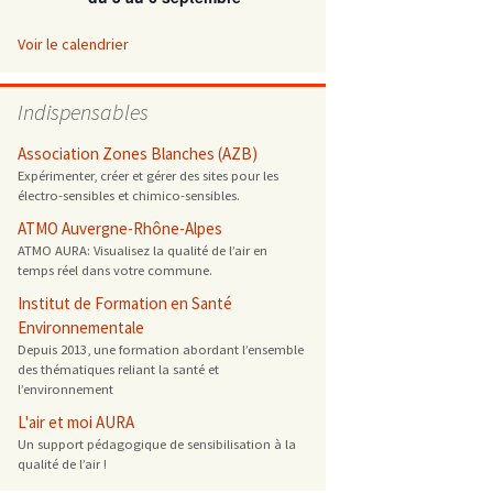
 ONG
Voir le calendrier
 de cuisson
Indispensables
 reprotoxique
Association Zones Blanches (AZB)
Expérimenter, créer et gérer des sites pour les
électro-sensibles et chimico-sensibles.
s
ATMO Auvergne-Rhône-Alpes
ATMO AURA: Visualisez la qualité de l’air en
es
temps réel dans votre commune.
 énergétique
Institut de Formation en Santé
Environnementale
Depuis 2013, une formation abordant l’ensemble
des thématiques reliant la santé et
l’environnement
L'air et moi AURA
Un support pédagogique de sensibilisation à la
qualité de l’air !