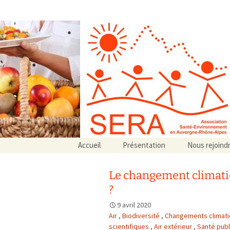
Association SERA Santé Envir
Un environnement sain pour la santé de tous
Aller
Accueil
Présentation
Nous rejoind
au
Qui sommes-nous ?
contenu
Associations partenaires
Le changement climatiq
Associations adhérentes
?
9 avril 2020
Air
,
Biodiversité
,
Changements climat
scientifiques
,
Air extérieur
,
Santé pub