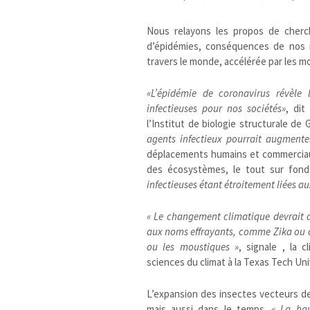
Nous relayons les propos de cherch
d’épidémies, conséquences de nos 
travers le monde, accélérée par les mo
«L’épidémie de coronavirus révèle
infectieuses pour nos sociétés»
, di
l’Institut de biologie structurale de G
agents infectieux pourrait augmente
déplacements humains et commerciaux
des écosystèmes, le tout sur fon
infectieuses étant étroitement liées a
«
Le changement climatique devrait a
aux noms effrayants, comme Zika ou 
ou les moustiques
»
, signale , la 
sciences du climat à la Texas Tech Uni
L’expansion des insectes vecteurs d
mais aussi dans le temps.
«
La hau