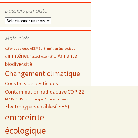
Dossiers par date
Dossiers
par
s
date
Mots-clefs
 téléphonie
Actions de groupe
ADEME et transition énergétique
air intérieur
Amiante
alcool
Alternatiba
biodiversité
Changement climatique
Cocktails de pesticides
Contamination radioactive
COP 22
DAS Débit d'absorption spécifique
eaux usées
Electrohypersensibles( EHS)
empreinte
écologique