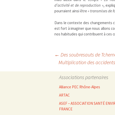
d’activité et de reproduction
»
, expl
pourraient ainsi être
«
transmises de 
Dans le contexte des changements clim
est fort à imaginer que nous allons c
nos habitudes qui contribuent à ces c
Navigation
←
Des soubresauts de Tcherno
Multiplication des accident
des
Associations partenaires
articles
Alliance PEC Rhône-Alpes
ARTAC
ASEF – ASSOCIATION SANTÉ EN
FRANCE