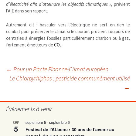
d’électricité afin d’atteindre les objectifs climatiques »
, prévient
l’AIE dans son rapport.
Autrement dit : basculer vers l’électrique ne sert en rien le
combat pour préserver le climat si le courant provient toujours de
centrales à énergies fossiles particulièrement charbon ou à gaz,
fortement émetteurs de
CO
.
2
Navigation
←
Pour un Pacte Finance-Climat européen
Le Chlorpyrhiphos : pesticide communément utilisé
→
des
articles
Évènements à venir
septembre 5
-
septembre 6
SEP
5
Festival de l’ALbenc : 30 ans de l’avenir au