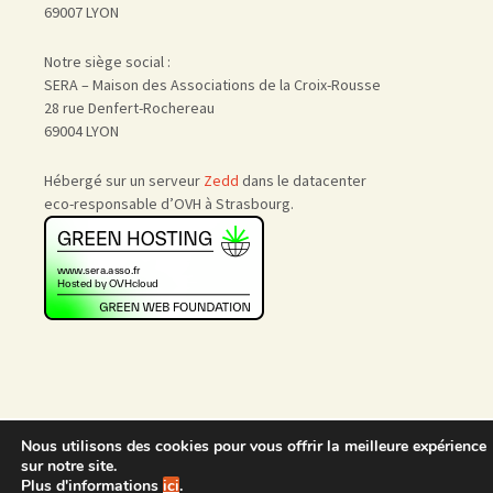
69007 LYON
Notre siège social :
SERA – Maison des Associations de la Croix-Rousse
28 rue Denfert-Rochereau
69004 LYON
Hébergé sur un serveur
Zedd
dans le datacenter
eco-responsable d’OVH à Strasbourg.
Accueil
|
Nous rejoindre
|
Nous utilisons des cookies pour vous offrir la meilleure expérience
Admin
sur notre site.
Plus d'informations
ici
.