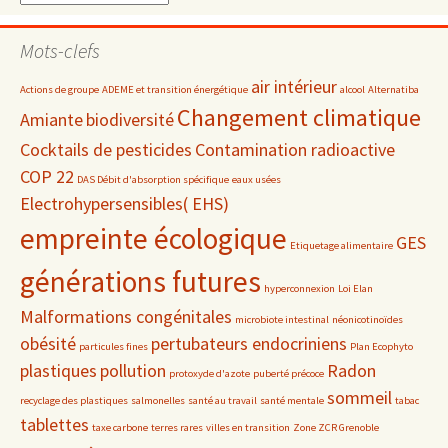
par
date
Mots-clefs
air intérieur
Actions de groupe
ADEME et transition énergétique
alcool
Alternatiba
Changement climatique
Amiante
biodiversité
Cocktails de pesticides
Contamination radioactive
COP 22
DAS Débit d'absorption spécifique
eaux usées
Electrohypersensibles( EHS)
empreinte écologique
GES
Etiquetage alimentaire
générations futures
hyperconnexion
Loi Elan
Malformations congénitales
microbiote intestinal
néonicotinoïdes
obésité
pertubateurs endocriniens
particules fines
Plan Ecophyto
plastiques
pollution
Radon
protoxyde d'azote
puberté précoce
sommeil
recyclage des plastiques
salmonelles
santé au travail
santé mentale
tabac
tablettes
taxe carbone
terres rares
villes en transition
Zone ZCR Grenoble