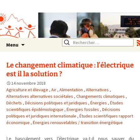
Association SERA Santé
Environnement Auvergne
Rhône Alpes
Un environnement sain pour
la santé de tous
Aller
Rechercher :
Menu
au
contenu
Le changement climatique : l’électrique
est il la solution ?
14 novembre 2018
Agriculture et élevage
,
Air
,
Alimentation
,
Alternatives
,
Alternatives alternatives sociétales
,
Changements climatiques
,
Déchets
,
Décisions politiques et juridiques
,
Énergies
,
Études
scientifiques épidémiologique
,
Énergies fossiles
,
Décisions
politiques et juridiques internationale
,
Études scientifiques rapport
économique
,
Énergies renouvelables / transition énergétique
Le basculement vers l’électrique va-t-il nous sauver du