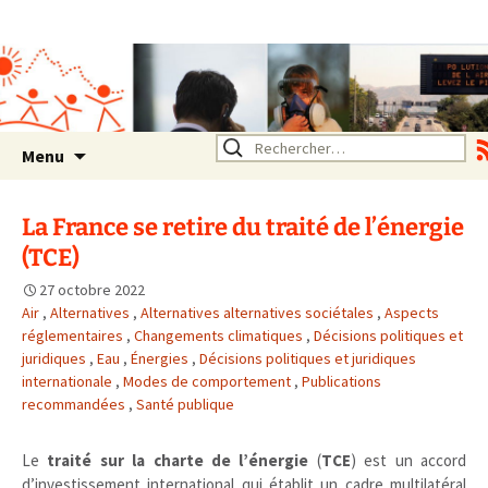
Association SERA Santé
Environnement Auvergne
Rhône Alpes
Un environnement sain pour
la santé de tous
Aller
Rechercher :
Menu
au
contenu
La France se retire du traité de l’énergie
(TCE)
27 octobre 2022
Air
,
Alternatives
,
Alternatives alternatives sociétales
,
Aspects
réglementaires
,
Changements climatiques
,
Décisions politiques et
juridiques
,
Eau
,
Énergies
,
Décisions politiques et juridiques
internationale
,
Modes de comportement
,
Publications
recommandées
,
Santé publique
Le
traité sur la charte de l’énergie
(
TCE
) est un accord
d’investissement international qui établit un cadre multilatéral