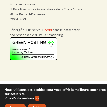
Notre siège social :
SERA – Maison des Associations de la Croix-Rousse
28 rue Denfert-Rochereau
69004 LYON
Hébergé sur un serveur
Zedd
dans le datacenter
eco-responsable d’OVH à Strasbourg.
Accueil
|
Nous rejoindre
|
Nous utilisons des cookies pour vous offrir la meilleure expérience
Admin
sur notre site.
Plus d'informations
ici
.