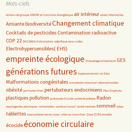
Mots-clefs
air intérieur
Actions de groupe
ADEME et transition énergétique
alcool
Alternatiba
Changement climatique
Amiante
biodiversité
Cocktails de pesticides
Contamination radioactive
COP 22
DAS Débit d'absorption spécifique
eaux usées
Electrohypersensibles( EHS)
empreinte écologique
GES
Etiquetage alimentaire
générations futures
hyperconnexion
Loi Elan
Malformations congénitales
microbiote intestinal
néonicotinoïdes
obésité
pertubateurs endocriniens
particules fines
Plan Ecophyto
plastiques
pollution
Radon
protoxyde d'azote
puberté précoce
sommeil
recyclage des plastiques
salmonelles
santé au travail
santé mentale
tabac
tablettes
taxe carbone
terres rares
villes en transition
Zone ZCR Grenoble
économie circulaire
écocide