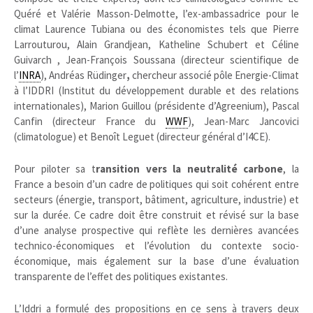
Quéré et Valérie Masson-Delmotte, l’ex-ambassadrice pour le
climat Laurence Tubiana ou des économistes tels que Pierre
Larrouturou, Alain Grandjean, Katheline Schubert et Céline
Guivarch , Jean-François Soussana (directeur scientifique de
l’
INRA
), Andréas Rüdinger
,
chercheur associé pôle Energie-Climat
à l’IDDRI (Institut du développement durable et des relations
internationales), Marion Guillou (présidente d’Agreenium), Pascal
Canfin (directeur France du
WWF
), Jean-Marc Jancovici
(climatologue) et Benoît Leguet (directeur général d’
I4CE
).
Pour piloter sa t
ransition vers la neutralité carbone
, la
France a besoin d’un cadre de politiques qui soit cohérent entre
secteurs (énergie, transport, bâtiment, agriculture, industrie) et
sur la durée. Ce cadre doit être construit et révisé sur la base
d’une analyse prospective qui reflète les dernières avancées
technico-économiques et l’évolution du contexte socio-
économique, mais également sur la base d’une évaluation
transparente de l’effet des politiques existantes.
L’Iddri a formulé des propositions en ce sens à travers deux