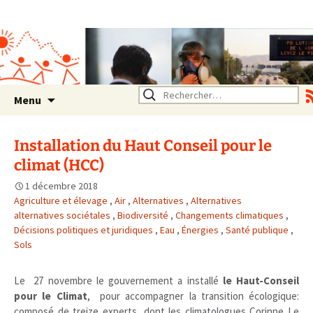
Association SERA Santé
Environnement Auvergne
Rhône Alpes
Un environnement sain pour
la santé de tous
Aller
Rechercher :
Menu
au
contenu
Installation du Haut Conseil pour le
climat (HCC)
1 décembre 2018
Agriculture et élevage
,
Air
,
Alternatives
,
Alternatives
alternatives sociétales
,
Biodiversité
,
Changements climatiques
,
Décisions politiques et juridiques
,
Eau
,
Énergies
,
Santé publique
,
Sols
Le 27 novembre le gouvernement a installé
le Haut-Conseil
pour le Climat
, pour accompagner la transition écologique:
composé de treize experts, dont les climatologues Corinne Le