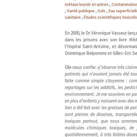
métaux lourds et autres
,
Contaminatio
,
Santé publique
,
Sols
,
Eau superficiel
sanitaire
,
Études scientifiques toxicol
En 2000, le Dr Véronique Vasseur lanç
dans les prisons avec son livre
Méd
l’Hopital Saint-Antoine, et désormai
Dominique Belpomme et Gilles-Eric Sera
Elle nous confie: »
j’observe très clair
patients qui n’avaient jamais été to
faite comme simple citoyenne : comm
reportages sur les additifs, les pestic
environnement. Je me souviens en part
en plus d’enfants y naissent avec des 
lien a été fait avec les graisses de po
sont pleines de dioxines, transport
toxiques partout, que nous sommes
molécules chimiques toxiques, de 
quotidiennement, à très faibles dose