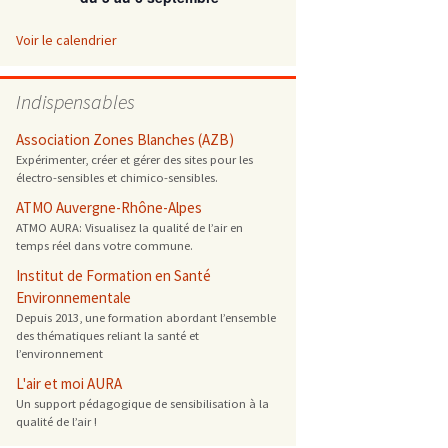
 ONG
Voir le calendrier
 de cuisson
Indispensables
reprotoxique
Association Zones Blanches (AZB)
Expérimenter, créer et gérer des sites pour les
électro-sensibles et chimico-sensibles.
s
ATMO Auvergne-Rhône-Alpes
ATMO AURA: Visualisez la qualité de l’air en
es
temps réel dans votre commune.
 énergétique
Institut de Formation en Santé
Environnementale
Depuis 2013, une formation abordant l’ensemble
des thématiques reliant la santé et
l’environnement
L'air et moi AURA
Un support pédagogique de sensibilisation à la
qualité de l’air !