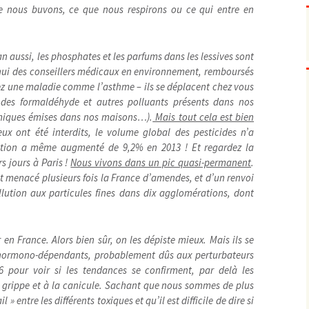
Pharmacovigilance, produits et
 nous buvons, ce que nous respirons ou ce qui entre en
dispositifs de santé, vaccins
Population à risque
adolescents
Publications recommandées
exposition professionnelle
osan aussi, les phosphates et les parfums dans les lessives sont
Rayonnements
femmes enceintes / enfant
ionisants
rd’hui des conseillers médicaux en environnement, remboursés
ez une maladie comme l’asthme – ils se déplacent chez vous
réglementaire
non ionisants, ondes
Personnes agées
électromagnétiques (THT,
e des formaldéhyde et autres polluants présents dans nos
mobile, WIFI, Linky, …)
Santé publique
imiques émises dans nos maisons…).
Mais tout cela est bien
Sols
eux ont été interdits, le volume global des pesticides n’a
Sommeil
ation a même augmenté de 9,2% en 2013 ! Et regardez la
s jours à Paris !
Technologies
Nous vivons dans un pic quasi-permanent
.
écrans / jeux vidéos
menacé plusieurs fois la France d’amendes, et d’un renvoi
Tourisme
environnement industriel
pollution aux particules fines dans dix agglomérations, dont
Transports
nanotechnologies
Vie sociale
 en France. Alors bien sûr, on les dépiste mieux. Mais ils se
 hormono-dépendants, probablement dûs aux perturbateurs
16 pour voir si les tendances se confirment, par delà les
a grippe et à la canicule. Sachant que nous sommes de plus
 » entre les différents toxiques et qu’il est difficile de dire si