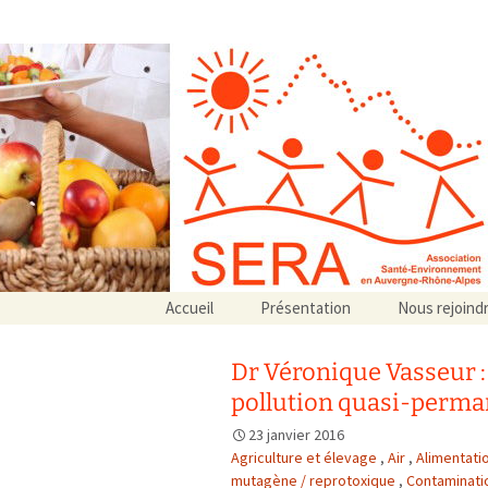
Association SERA Santé Envir
Un environnement sain pour la santé de tous
Aller
Accueil
Présentation
Nous rejoind
au
Qui sommes-nous ?
contenu
Associations partenaires
Dr Véronique Vasseur :
Associations adhérentes
pollution quasi-perma
23 janvier 2016
Agriculture et élevage
,
Air
,
Alimentati
mutagène / reprotoxique
,
Contaminati