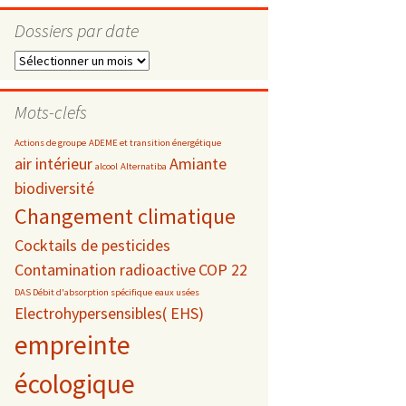
Dossiers par date
Dossiers
par
s
date
Mots-clefs
 téléphonie
Actions de groupe
ADEME et transition énergétique
air intérieur
Amiante
alcool
Alternatiba
biodiversité
Changement climatique
Cocktails de pesticides
Contamination radioactive
COP 22
DAS Débit d'absorption spécifique
eaux usées
Electrohypersensibles( EHS)
empreinte
écologique