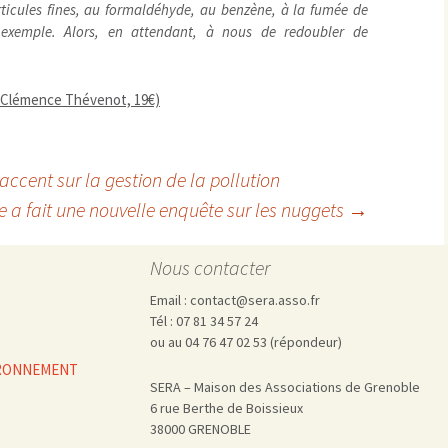
icules fines, au formaldéhyde, au benzène, à la fumée de
 exemple. Alors, en attendant, à nous de redoubler de
 Clémence Thévenot, 19€)
ccent sur la gestion de la pollution
e a fait une nouvelle enquête sur les nuggets
→
Nous contacter
Email : contact@sera.asso.fr
Tél : 07 81 34 57 24
ou au 04 76 47 02 53 (répondeur)
VIRONNEMENT
SERA – Maison des Associations de Grenoble
6 rue Berthe de Boissieux
38000 GRENOBLE