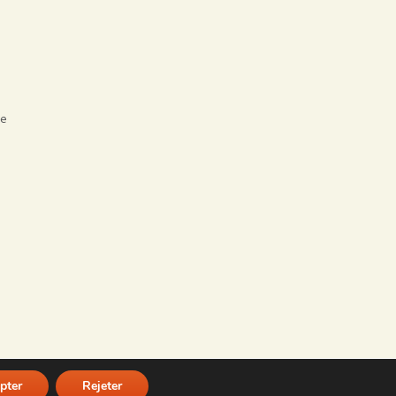
se
pter
Rejeter