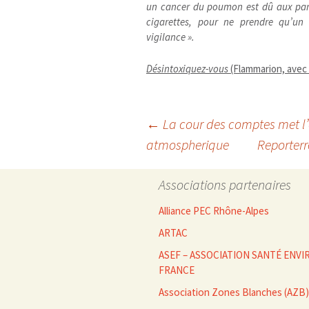
un cancer du poumon est dû aux part
cigarettes, pour ne prendre qu’un
vigilance ».
Désintoxiquez-vous
(Flammarion, avec
Navigation
←
La cour des comptes met l’a
atmospherique
Reporterr
des
Associations partenaires
articles
Alliance PEC Rhône-Alpes
ARTAC
ASEF – ASSOCIATION SANTÉ EN
FRANCE
Association Zones Blanches (AZB)