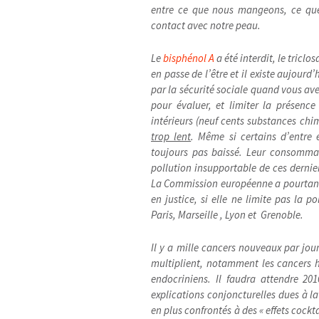
entre ce que nous mangeons, ce que
contact avec notre peau.
Le
bisphénol A
a été interdit, le tricl
en passe de l’être et il existe aujou
par la sécurité sociale quand vous av
pour évaluer, et limiter la présenc
intérieurs (neuf cents substances ch
trop lent
. Même si certains d’entre 
toujours pas baissé. Leur consomm
pollution insupportable de ces dernier
La Commission européenne a pourtant 
en justice, si elle ne limite pas la 
Paris, Marseille , Lyon et Grenoble.
Il y a mille cancers nouveaux par jour
multiplient, notamment les cancers
endocriniens. Il faudra attendre 20
explications conjoncturelles dues à l
en plus confrontés à des « effets cocktail