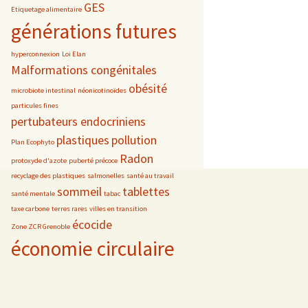
GES
Etiquetage alimentaire
générations futures
hyperconnexion
Loi Elan
Malformations congénitales
obésité
microbiote intestinal
néonicotinoïdes
particules fines
pertubateurs endocriniens
plastiques
pollution
Plan Ecophyto
Radon
protoxyde d'azote
puberté précoce
recyclage des plastiques
salmonelles
santé au travail
sommeil
tablettes
santé mentale
tabac
taxe carbone
terres rares
villes en transition
écocide
Zone ZCR Grenoble
économie circulaire