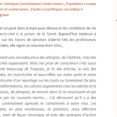
ns chimiques perturbateurs endocriniens
,
Population à risque
Biodiversité
emballages
positionnement citoyen /
les et souterraines
,
Études scientifiques surveillance
Bruit
gaspillage alimentaire
Risques majeurs
ogique
Changements climatiques
modes de conservation et
Contamination infectieuse
ait un pavé dans la mare pour dénoncer les conditions de vie
ecin-chef à la prison de la Santé
. Aujourd’hui médecin à
Contaminations chimiques
cancérigène / mutagène / 
s sur les traces de lanceurs d’alerte tels les professeurs
Déchets
métaux lourds et autres
économie circulaire
lini, elle signe un nouveau livre-choc,
Décisions politiques et juridiques
perturbateurs endocrinien
recyclage
européenne
Eau
PFAS
traitements
internationale
mers et océans
ement une recrudescence des allergies, de l’asthme, chez des
Énergies
nationale
superficielles et souterrain
fossiles
uchés auparavant. Mais ma prise de conscience s’est aussi
e beaucoup de Français, je lis des articles, je vois des
Environnement numérique
renouvelables / transition
ides, les insecticides et leurs effets sur notre santé et notre
Études scientifiques
épidémiologique
iculier d’un reportage sur les Inuits au Groënland. De plus
Jurisprudence
rapport économique
malformations, les cancers augmentent chez les adultes et le
Logement
surveillance sanitaire
issons, de phoques, de narvals dont ils se nourrissent et qui
ées par les courants marins… J’ai découvert qu’il y a des
Modes de comportement
toxicologique
 continûment agressés et contaminés à notre insu. Les
offre de soins
plus en plus nombreuses, la pollution, nous affectent
Petite enfance
s, mais de façon chronique, et avec des synergies d’action