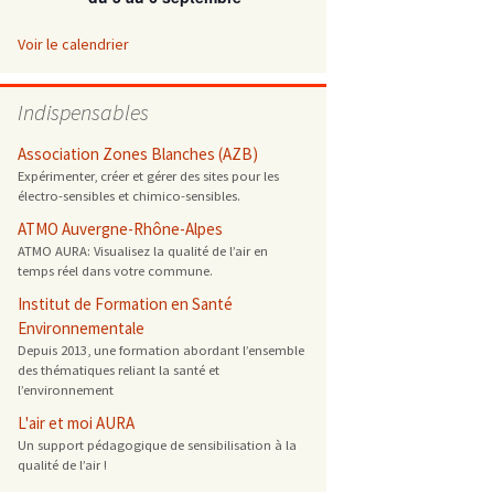
 ONG
Voir le calendrier
 de cuisson
Indispensables
 reprotoxique
Association Zones Blanches (AZB)
Expérimenter, créer et gérer des sites pour les
électro-sensibles et chimico-sensibles.
s
ATMO Auvergne-Rhône-Alpes
ATMO AURA: Visualisez la qualité de l’air en
es
temps réel dans votre commune.
 énergétique
Institut de Formation en Santé
Environnementale
Depuis 2013, une formation abordant l’ensemble
des thématiques reliant la santé et
l’environnement
L'air et moi AURA
Un support pédagogique de sensibilisation à la
qualité de l’air !