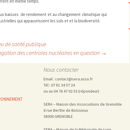
uffrent en même temps.
Pharmacovigilance, produits et
dispositifs de santé, vaccins
Population à risque
adolescents
 aux baisses de rendement et au changement climatique qui
trielles qui appauvrissent les sols et et la biodiversité.
Publications recommandées
exposition professionnelle
Rayonnements
femmes enceintes / enfant
ionisants
réglementaire
non ionisants, ondes
Personnes agées
électromagnétiques (THT,
jeu de santé publique
mobile, WIFI, Linky, …)
Santé publique
ngation des centrales nucléaires en question
→
Sols
Sommeil
Technologies
Nous contacter
écrans / jeux vidéos
Tourisme
environnement industriel
Email : contact@sera.asso.fr
Transports
nanotechnologies
Tél : 07 81 34 57 24
ou au 04 76 47 02 53 (répondeur)
Vie sociale
VIRONNEMENT
SERA – Maison des Associations de Grenoble
6 rue Berthe de Boissieux
38000 GRENOBLE
SERA – Maison de la Métropole de Lyon