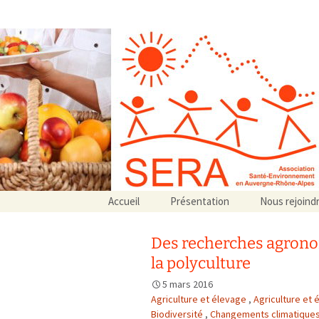
Association SERA Santé Envir
Un environnement sain pour la santé de tous
Aller
Accueil
Présentation
Nous rejoind
au
Qui sommes-nous ?
contenu
Associations partenaires
Des recherches agrono
Associations adhérentes
la polyculture
5 mars 2016
Agriculture et élevage
,
Agriculture et 
Biodiversité
,
Changements climatique