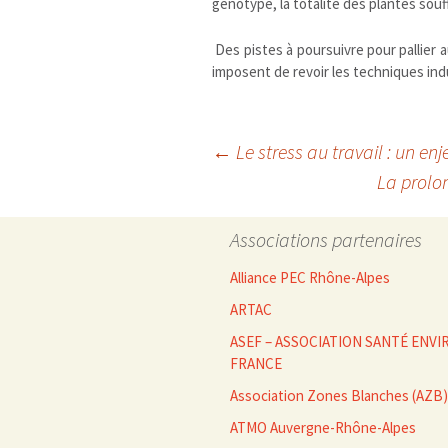
génotype, la totalité des plantes so
Des pistes à poursuivre pour pallier
imposent de revoir les techniques indus
Navigation
←
Le stress au travail : un en
La prolo
des
Associations partenaires
articles
Alliance PEC Rhône-Alpes
ARTAC
ASEF – ASSOCIATION SANTÉ EN
FRANCE
Association Zones Blanches (AZB)
ATMO Auvergne-Rhône-Alpes