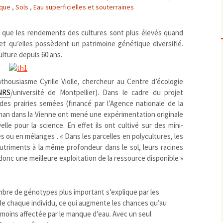
ique
,
Sols
,
Eau superficielles et souterraines
Biodiversité
emballages
positionnement citoyen /
Bruit
gaspillage alimentaire
Risques majeurs
 que les rendements des cultures sont plus élevés quand
Changements climatiques
modes de conservation et
et qu’elles possèdent un patrimoine génétique diversifié.
Contamination infectieuse
culture depuis 60 ans.
Contaminations chimiques
cancérigène / mutagène /
Déchets
métaux lourds et autres
économie circulaire
thousiasme Cyrille Violle, chercheur au Centre d’écologie
NRS
/université de Montpellier). Dans le cadre du projet
Décisions politiques et juridiques
perturbateurs endocrinien
recyclage
européenne
des prairies semées (financé par l’Agence nationale de la
Eau
PFAS
traitements
internationale
mers et océans
gnan dans la Vienne ont mené une expérimentation originale
Énergies
nationale
superficielles et souterrain
fossiles
le pour la science. En effet ils ont cultivé sur des mini-
Environnement numérique
renouvelables / transition
s ou en mélanges . « Dans les parcelles en polycultures, les
Études scientifiques
épidémiologique
nutriments à la même profondeur dans le sol, leurs racines
donc une meilleure exploitation de la ressource disponible »
Jurisprudence
rapport économique
Logement
surveillance sanitaire
Modes de comportement
toxicologique
bre de génotypes plus important s’explique par les
offre de soins
 de chaque individu, ce qui augmente les chances qu’au
Petite enfance
 moins affectée par le manque d’eau. Avec un seul