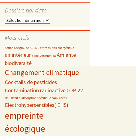
Dossiers par date
Dossiers
par
s
date
Mots-clefs
 téléphonie
Actions de groupe
ADEME et transition énergétique
air intérieur
Amiante
alcool
Alternatiba
biodiversité
Changement climatique
Cocktails de pesticides
Contamination radioactive
COP 22
DAS Débit d'absorption spécifique
eaux usées
Electrohypersensibles( EHS)
empreinte
écologique