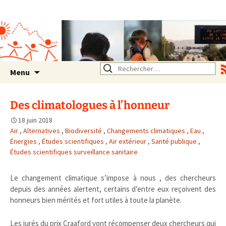
Association SERA Santé
Environnement Auvergne
Rhône Alpes
Un environnement sain pour
la santé de tous
Aller
Rechercher :
Menu
au
contenu
Des climatologues à l’honneur
18 juin 2018
Air
,
Alternatives
,
Biodiversité
,
Changements climatiques
,
Eau
,
Énergies
,
Études scientifiques
,
Air extérieur
,
Santé publique
,
Études scientifiques surveillance sanitaire
Le changement climatique s’impose à nous , des chercheurs
depuis des années alertent, certains d’entre eux reçoivent des
honneurs bien mérités et fort utiles à toute la planète.
Les jurés du prix Craaford vont récompenser deux chercheurs qui