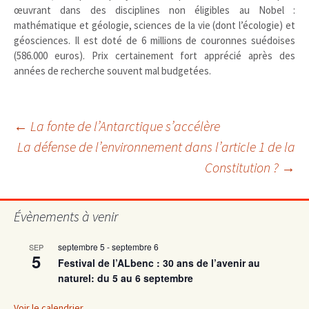
œuvrant dans des disciplines non éligibles au Nobel :
mathématique et géologie, sciences de la vie (dont l’écologie) et
géosciences. Il est doté de 6 millions de couronnes suédoises
(586.000 euros). Prix certainement fort apprécié après des
années de recherche souvent mal budgetées.
Navigation
←
La fonte de l’Antarctique s’accélère
La défense de l’environnement dans l’article 1 de la
Constitution ?
→
des
articles
Évènements à venir
septembre 5
-
septembre 6
SEP
5
Festival de l’ALbenc : 30 ans de l’avenir au
naturel: du 5 au 6 septembre
Voir le calendrier