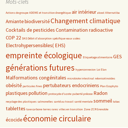
Mots-clefs
air intérieur
Actions de groupe
ADEME et transition énergétique
alcool
Alternatiba
Changement climatique
Amiante
biodiversité
Cocktails de pesticides
Contamination radioactive
COP 22
DAS Débit d'absorption spécifique
eaux usées
Electrohypersensibles( EHS)
empreinte écologique
GES
Etiquetage alimentaire
générations futures
hyperconnexion
Loi Elan
Malformations congénitales
microbiote intestinal
néonicotinoïdes
obésité
pertubateurs endocriniens
particules fines
Plan Ecophyto
plastiques
pollution
Radon
protoxyde d'azote
puberté précoce
sommeil
recyclage des plastiques
salmonelles
santé au travail
santé mentale
tabac
tablettes
taxe carbone
terres rares
villes en transition
Zone ZCR Grenoble
économie circulaire
écocide