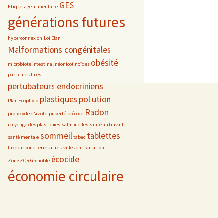
GES
Etiquetage alimentaire
générations futures
hyperconnexion
Loi Elan
Malformations congénitales
obésité
microbiote intestinal
néonicotinoïdes
particules fines
pertubateurs endocriniens
plastiques
pollution
Plan Ecophyto
Radon
protoxyde d'azote
puberté précoce
recyclage des plastiques
salmonelles
santé au travail
sommeil
tablettes
santé mentale
tabac
taxe carbone
terres rares
villes en transition
écocide
Zone ZCR Grenoble
économie circulaire