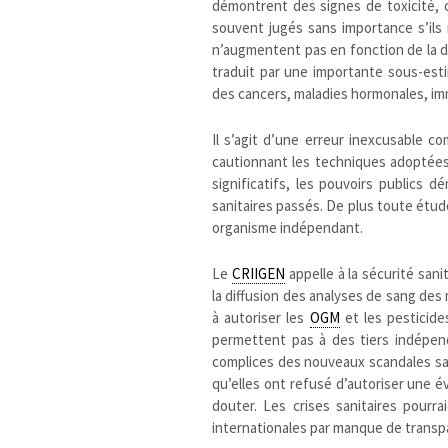
démontrent des signes de toxicité, c
souvent jugés sans importance s’ils n
n’augmentent pas en fonction de la d
traduit par une importante sous-est
des cancers, maladies hormonales, imm
Il s’agit d’une erreur inexcusable 
cautionnant les techniques adoptées 
significatifs, les pouvoirs publics d
sanitaires passés. De plus toute étud
organisme indépendant.
Le
CRIIGEN
appelle à la sécurité san
la diffusion des analyses de sang de
à autoriser les
OGM
et les pesticide
permettent pas à des tiers indépend
complices des nouveaux scandales san
qu’elles ont refusé d’autoriser une é
douter. Les crises sanitaires pourra
internationales par manque de transp