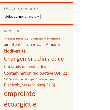
Dossiers par date
Dossiers
par
s
date
Mots-clefs
 téléphonie
Actions de groupe
ADEME et transition énergétique
air intérieur
Amiante
alcool
Alternatiba
biodiversité
Changement climatique
Cocktails de pesticides
Contamination radioactive
COP 22
DAS Débit d'absorption spécifique
eaux usées
Electrohypersensibles( EHS)
empreinte
écologique