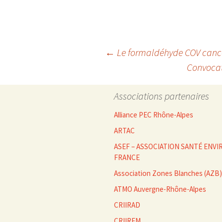
Navigation
←
Le formaldéhyde COV canc
Convocat
des
Associations partenaires
articles
Alliance PEC Rhône-Alpes
ARTAC
ASEF – ASSOCIATION SANTÉ EN
FRANCE
Association Zones Blanches (AZB)
ATMO Auvergne-Rhône-Alpes
CRIIRAD
CRIIREM