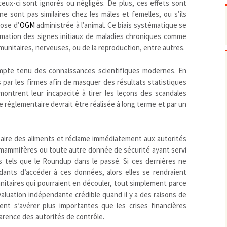
eux-ci sont ignorés ou négligés. De plus, ces effets sont
Pharmacovigilance, produits et
dispositifs de santé, vaccins
e sont pas similaires chez les mâles et femelles, ou s’ils
Population à risque
adolescents
ose d’
OGM
administrée à l’animal. Ce biais systématique se
imation des signes initiaux de maladies chroniques comme
Publications recommandées
exposition professionnelle
unitaires, nerveuses, ou de la reproduction, entre autres.
Rayonnements
femmes enceintes / enfant
ionisants
réglementaire
non ionisants, ondes
Personnes agées
compte tenu des connaissances scientifiques modernes. En
électromagnétiques (THT,
mobile, WIFI, Linky, …)
Santé publique
par les firmes afin de masquer des résultats statistiques
Sols
émontrent leur incapacité à tirer les leçons des scandales
e réglementaire devrait être réalisée à long terme et par un
Sommeil
Technologies
écrans / jeux vidéos
Tourisme
environnement industriel
itaire des aliments et réclame immédiatement aux autorités
Transports
nanotechnologies
s mammifères ou toute autre donnée de sécurité ayant servi
Vie sociale
s tels que le Roundup dans le passé. Si ces dernières ne
ants d’accéder à ces données, alors elles se rendraient
itaires qui pourraient en découler, tout simplement parce
valuation indépendante crédible quand il y a des raisons de
ient s’avérer plus importantes que les crises financières
arence des autorités de contrôle.