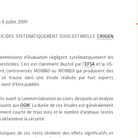
Biodiversité
emballages
positionnement citoyen /
Bruit
gaspillage alimentaire
Risques majeurs
 8 juillet 2009
Changements climatiques
modes de conservation et
Contamination infectieuse
ICIDES SYSTEMATIQUEMENT SOUS-ESTIMES:LE
CRIIGEN
Contaminations chimiques
cancérigène / mutagène /
Déchets
métaux lourds et autres
économie circulaire
commissions d’évaluation négligent systématiquement les
Décisions politiques et juridiques
perturbateurs endocrinien
recyclage
européenne
sticides. Ceci est clairement illustré par l’
EFSA
et la US-
Eau
PFAS
traitements
internationale
mers et océans
nt controversés MON863 ou MON810 qui produisent des
Énergies
nationale
superficielles et souterrain
fossiles
tion se trouve dans une étude réalisée par huit experts
Environnement numérique
renouvelables / transition
 vient d’être publiée.
Études scientifiques
épidémiologique
ts avant la commercialisation au cours desquels on analyse
Jurisprudence
rapport économique
nourris aux
OGM
. La durée de ces études est généralement
Logement
surveillance sanitaire
ment courte de trois mois et le nombre d’animaux testés
Modes de comportement
toxicologique
 déterminer la sécurité.
offre de soins
Petite enfance
stiques de ces tests révèlent des effets significatifs et