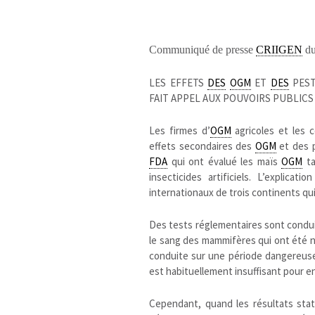
Communiqué de presse
CRIIGEN
du
LES EFFETS
DES
OGM
ET
DES
PEST
FAIT APPEL AUX POUVOIRS PUBLICS
Les firmes d’
OGM
agricoles et les 
effets secondaires des
OGM
et des pe
FDA
qui ont évalué les maïs
OGM
ta
insecticides artificiels. L’explica
internationaux de trois continents qui
Des tests réglementaires sont condui
le sang des mammifères qui ont été 
conduite sur une période dangereuse
est habituellement insuffisant pour en
Cependant, quand les résultats stati