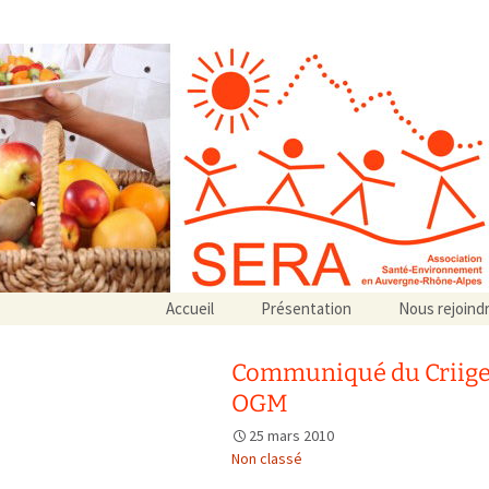
Association SERA Santé Envir
Un environnement sain pour la santé de tous
Aller
Accueil
Présentation
Nous rejoind
au
Qui sommes-nous ?
contenu
Associations partenaires
Communiqué du Criigen 
Associations adhérentes
OGM
25 mars 2010
Non classé