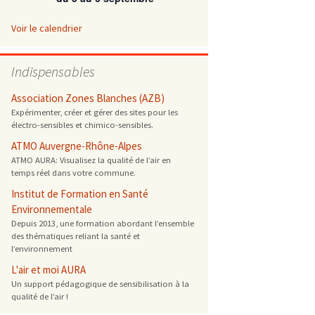
 ONG
Voir le calendrier
 de cuisson
Indispensables
 reprotoxique
Association Zones Blanches (AZB)
Expérimenter, créer et gérer des sites pour les
électro-sensibles et chimico-sensibles.
s
ATMO Auvergne-Rhône-Alpes
ATMO AURA: Visualisez la qualité de l’air en
es
temps réel dans votre commune.
 énergétique
Institut de Formation en Santé
Environnementale
Depuis 2013, une formation abordant l’ensemble
des thématiques reliant la santé et
l’environnement
L'air et moi AURA
Un support pédagogique de sensibilisation à la
qualité de l’air !