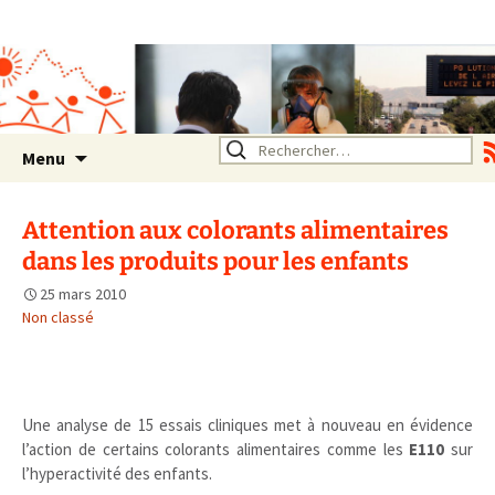
Association SERA Santé
Environnement Auvergne
Rhône Alpes
Un environnement sain pour
la santé de tous
Aller
Rechercher :
Menu
au
contenu
Attention aux colorants alimentaires
dans les produits pour les enfants
25 mars 2010
Non classé
Une analyse de 15 essais cliniques met à nouveau en évidence
l’action de certains colorants alimentaires comme les
E110
sur
l’hyperactivité des enfants.