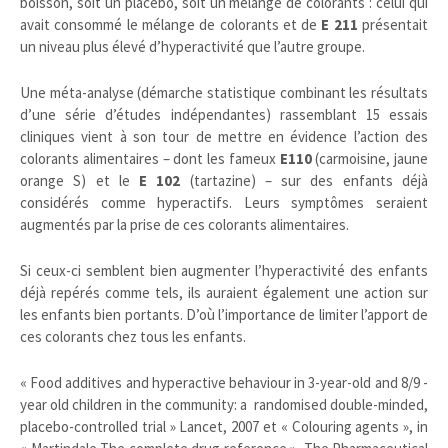
boisson, soit un placebo, soit un mélange de colorants : celui qui
avait consommé le mélange de colorants et de
E 211
présentait
un niveau plus élevé d’hyperactivité que l’autre groupe.
Une méta-analyse (démarche statistique combinant les résultats
d’une série d’études indépendantes) rassemblant 15 essais
cliniques vient à son tour de mettre en évidence l’action des
colorants alimentaires – dont les fameux
E110
(carmoisine, jaune
orange S) et le
E 102
(tartazine) – sur des enfants déjà
considérés comme hyperactifs. Leurs symptômes seraient
augmentés par la prise de ces colorants alimentaires.
Si ceux-ci semblent bien augmenter l’hyperactivité des enfants
déjà repérés comme tels, ils auraient également une action sur
les enfants bien portants. D’où l’importance de limiter l’apport de
ces colorants chez tous les enfants.
« Food additives and hyperactive behaviour in 3-year-old and 8/9 -
year old children in the community: a randomised double-minded,
placebo-controlled trial » Lancet, 2007 et « Colouring agents », in