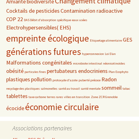
Changement climatique
Amiante
biodiversité
Cocktails de pesticides
Contamination radioactive
COP 22
DAS Débit d'absorption spécifique
eaux usées
Electrohypersensibles( EHS)
empreinte écologique
GES
Etiquetage alimentaire
générations futures
hyperconnexion
Loi Elan
Malformations congénitales
microbiote intestinal
néonicotinoïdes
obésité
pertubateurs endocriniens
particules fines
Plan Ecophyto
plastiques
pollution
Radon
protoxyde d'azote
puberté précoce
sommeil
recyclage des plastiques
salmonelles
santé au travail
santé mentale
tabac
tablettes
taxe carbone
terres rares
villes en transition
Zone ZCR Grenoble
économie circulaire
écocide
Associations partenaires