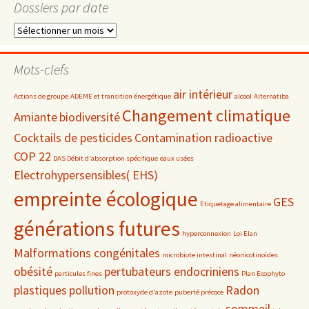
Dossiers par date
Dossiers
par
date
Mots-clefs
air intérieur
Actions de groupe
ADEME et transition énergétique
alcool
Alternatiba
Changement climatique
Amiante
biodiversité
Cocktails de pesticides
Contamination radioactive
COP 22
DAS Débit d'absorption spécifique
eaux usées
Electrohypersensibles( EHS)
empreinte écologique
GES
Etiquetage alimentaire
générations futures
hyperconnexion
Loi Elan
Malformations congénitales
microbiote intestinal
néonicotinoïdes
obésité
pertubateurs endocriniens
particules fines
Plan Ecophyto
plastiques
pollution
Radon
protoxyde d'azote
puberté précoce
sommeil