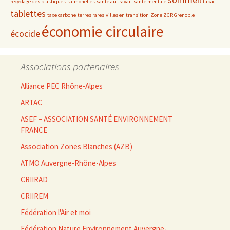
recyclage des plastiques
salmonelles
santé au travail
santé mentale
tabac
tablettes
taxe carbone
terres rares
villes en transition
Zone ZCR Grenoble
économie circulaire
écocide
Associations partenaires
Alliance PEC Rhône-Alpes
ARTAC
ASEF – ASSOCIATION SANTÉ ENVIRONNEMENT
FRANCE
Association Zones Blanches (AZB)
ATMO Auvergne-Rhône-Alpes
CRIIRAD
CRIIREM
Fédération l'Air et moi
Fédération Nature Environnement Auvergne-