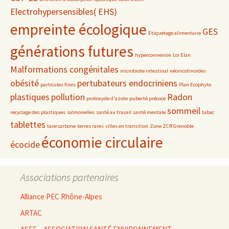
Electrohypersensibles( EHS)
empreinte écologique
GES
Etiquetage alimentaire
générations futures
hyperconnexion
Loi Elan
Malformations congénitales
microbiote intestinal
néonicotinoïdes
obésité
pertubateurs endocriniens
particules fines
Plan Ecophyto
plastiques
pollution
Radon
protoxyde d'azote
puberté précoce
sommeil
recyclage des plastiques
salmonelles
santé au travail
santé mentale
tabac
tablettes
taxe carbone
terres rares
villes en transition
Zone ZCR Grenoble
économie circulaire
écocide
Associations partenaires
Alliance PEC Rhône-Alpes
ARTAC