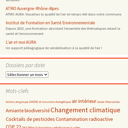
ATMO Auvergne-Rhône-Alpes
ATMO AURA: Visualisez la qualité de l’air en temps réel dans votre commune.
Institut de Formation en Santé Environnementale
Depuis 2013, une formation abordant l’ensemble des thématiques reliant la
santé et l’environnement
L'air et moi AURA
Un support pédagogique de sensibilisation à la qualité de l’air !
Dossiers par date
Dossiers
par
date
Mots-clefs
air intérieur
Actions de groupe
ADEME et transition énergétique
alcool
Alternatiba
Changement climatique
Amiante
biodiversité
Cocktails de pesticides
Contamination radioactive
COP 22
DAS Débit d'absorption spécifique
eaux usées