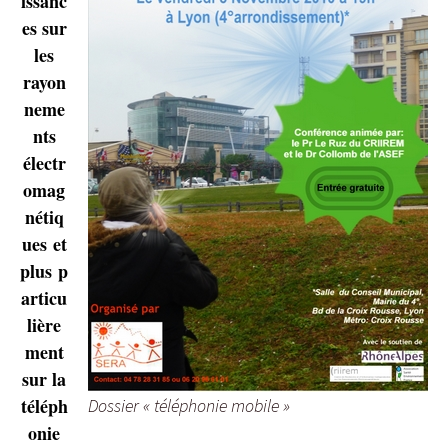
issanc
es sur
les
rayon
neme
nts
électr
omag
nétiq
ues et
plus p
articu
lière
ment
sur la
téléph
Dossier « téléphonie mobile »
onie