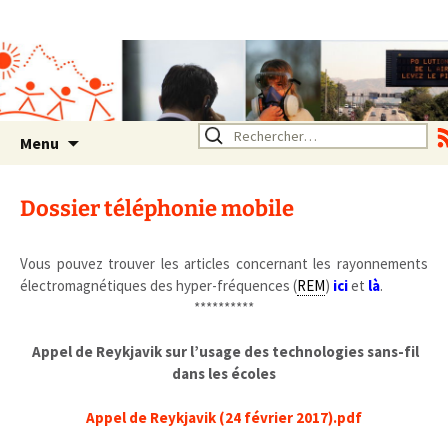
Association SERA Santé
Environnement Auvergne
Rhône Alpes
Un environnement sain pour
la santé de tous
Aller
Rechercher :
Menu
au
contenu
Dossier téléphonie mobile
Vous pouvez trouver les articles concernant les rayonnements
électromagnétiques des hyper-fréquences (
REM
)
ici
et
là
.
.
**********
.
.
Appel de Reykjavik sur l’usage des technologies sans-fil
dans les écoles
.
Appel de Reykjavik (24 février 2017).pdf
.