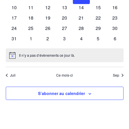
Évènements
évènements
évènements
évènements
évènements
évènements
évènements
évènem
0
0
0
0
0
0
0
10
11
12
13
14
15
16
évènements
évènements
évènements
évènements
évènements
évènements
évènem
0
0
0
0
0
0
0
17
18
19
20
21
22
23
évènements
évènements
évènements
évènements
évènements
évènements
évènem
0
0
0
0
0
0
0
24
25
26
27
28
29
30
évènements
évènements
évènements
évènements
évènements
évènements
évènem
0
0
0
0
0
0
0
31
1
2
3
4
5
6
évènements
évènements
évènements
évènements
évènements
évènements
évènem
Il n’y a pas d’évènements ce jour là.
Notice
Juil
Ce mois-ci
Sep
S’abonner au calendrier