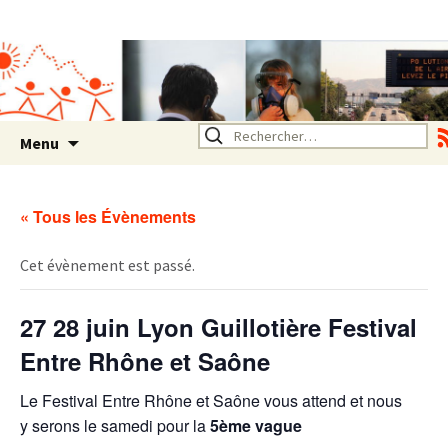
Association SERA Santé
Environnement Auvergne
Rhône Alpes
Un environnement sain pour
la santé de tous
Aller
Rechercher :
Menu
au
contenu
« Tous les Évènements
Cet évènement est passé.
27 28 juin Lyon Guillotière Festival
Entre Rhône et Saône
Le Festival Entre Rhône et Saône vous attend et nous
y serons le samedi pour la
5ème vague