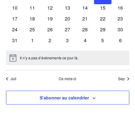
Évènements
évènements
évènements
évènements
évènements
évènements
évènements
évènem
0
0
0
0
0
0
0
10
11
12
13
14
15
16
évènements
évènements
évènements
évènements
évènements
évènements
évènem
0
0
0
0
0
0
0
17
18
19
20
21
22
23
évènements
évènements
évènements
évènements
évènements
évènements
évènem
0
0
0
0
0
0
0
24
25
26
27
28
29
30
évènements
évènements
évènements
évènements
évènements
évènements
évènem
0
0
0
0
0
0
0
31
1
2
3
4
5
6
évènements
évènements
évènements
évènements
évènements
évènements
évènem
Il n’y a pas d’évènements ce jour là.
Notice
Juil
Ce mois-ci
Sep
S’abonner au calendrier