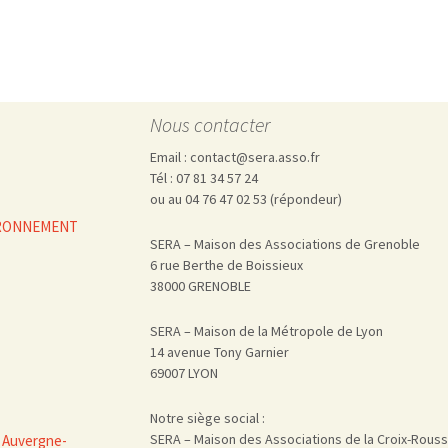
Pharmacovigilance, produits et
dispositifs de santé, vaccins
Population à risque
adolescents
Publications recommandées
exposition professionnelle
Rayonnements
femmes enceintes / enfant
ionisants
Nous contacter
réglementaire
non ionisants, ondes
Personnes agées
électromagnétiques (THT,
mobile, WIFI, Linky, …)
Santé publique
Email : contact@sera.asso.fr
Tél : 07 81 34 57 24
Sols
ou au 04 76 47 02 53 (répondeur)
Sommeil
VIRONNEMENT
Technologies
écrans / jeux vidéos
SERA – Maison des Associations de Grenoble
Tourisme
environnement industriel
6 rue Berthe de Boissieux
38000 GRENOBLE
Transports
nanotechnologies
Vie sociale
SERA – Maison de la Métropole de Lyon
14 avenue Tony Garnier
69007 LYON
Notre siège social :
SERA – Maison des Associations de la Croix-Rous
 Auvergne-