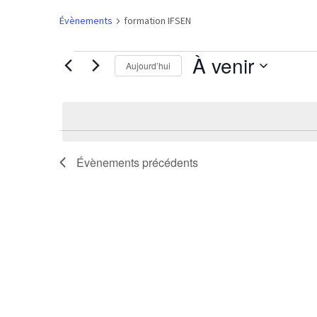
Évènements
formation IFSEN
À venir
Évènements
Aujourd’hui
Sélectionnez
une
date.
Évènements
précédents